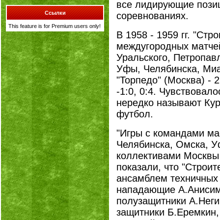
все лидирующие пози
Ссылки
соревнованиях.
This feature is for Premium users only!
В 1958 - 1959 гг. "Стр
междугородных матчей
Уральского, Петропав
Уфы, Челябинска, Ми
"Торпедо" (Москва) - 2
-1:0, 0:4. Чувствовало
нередко называют Кур
футбол.
"Игры с командами ма
Челябинска, Омска, У
коллективами Москвы
показали, что "Строит
ансамблем техничных и
нападающие А.Анисим
полузащитники А.Неги
защитники Б.Еремкин,