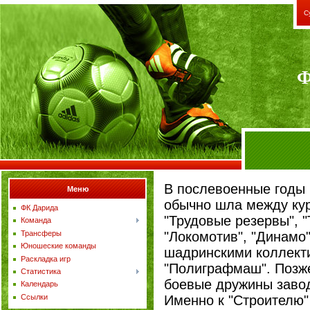
С
Ф
В послевоенные годы 
Меню
обычно шла между ку
ФК Дарида
"Трудовые резервы", "
Команда
Трансферы
"Локомотив", "Динамо"
Юношеские команды
шадринскими коллекти
Раскладка игр
"Полиграфмаш". Позж
Статистика
боевые дружины завод
Календарь
Ссылки
Именно к "Строителю"