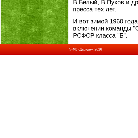
В.Белый, В.Пухов и др
пресса тех лет.
И вот зимой 1960 год
включении команды "С
РСФСР класса "Б".
© ФК «Дарида», 2026